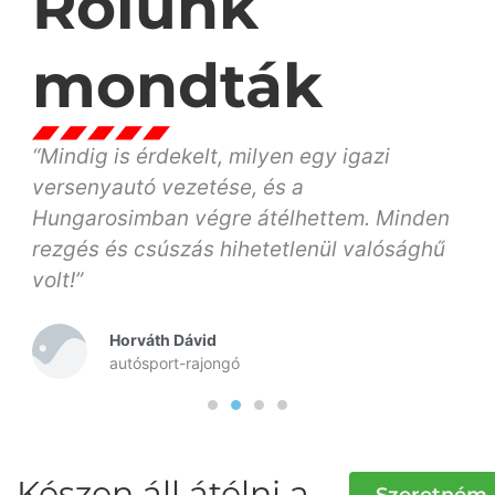
Rólunk
mondták
“Mindig is érdekelt, milyen egy igazi
“
,
versenyautó vezetése, és a
át
Hungarosimban végre átélhettem. Minden
gy
rezgés és csúszás hihetetlenül valósághű
ja
volt!”
Horváth Dávid
autósport-rajongó
Készen áll átélni a
Szeretném