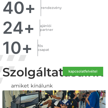
40
+
rendezvény
24
+
ajánlói
partner
10
+
fős
csapat
Szolgáltatásaink
kapcsolatfelvétel
amiket kínálunk