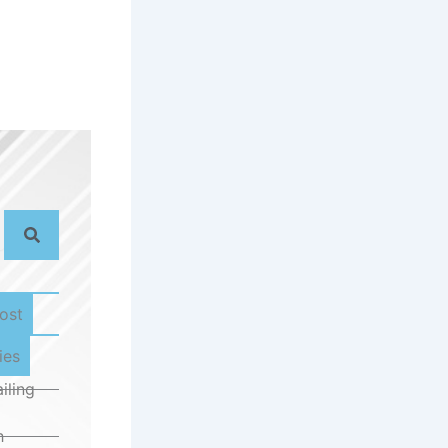
ost
ies
iling
h