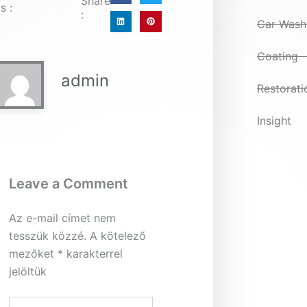
Share
s :
:
Car Wash
Coating
admin
Restorati
Insight
Leave a Comment
Az e-mail címet nem
tesszük közzé.
A kötelező
mezőket
*
karakterrel
jelöltük
Type