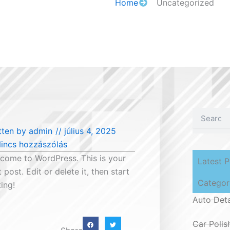
Home
Uncategorized
Keresés
tten by
admin
//
július 4, 2025
incs hozzászólás
come to WordPress. This is your
Latest P
st post. Edit or delete it, then start
Categor
ting!
Auto Deta
Car Polis