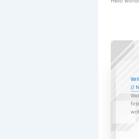
Hello world!
Wri
//
N
Wel
fir
wri