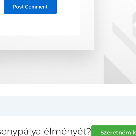
ersenypálya élményét?
Szeretném k